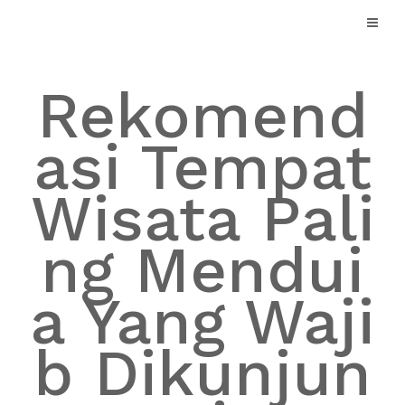
Skip
to
content
Rekomend
asi Tempat
Wisata Pali
ng Mendui
a Yang Waji
b Dikunjun