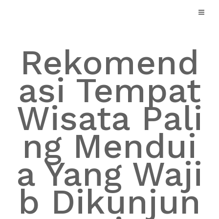
Skip
to
content
Rekomend
asi Tempat
Wisata Pali
ng Mendui
a Yang Waji
b Dikunjun