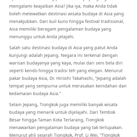
mengalami keajaiban Asia? Jika iya, maka Anda tidak
boleh melewatkan destinasi wisata budaya di Asia yang
menakjubkan. Dari kuil kuno hingga festival tradisional,
Asia memiliki beragam pengalaman budaya yang
menunggu untuk Anda jelajahi.
Salah satu destinasi budaya di Asia yang patut Anda
kunjungi adalah Jepang. Negara ini terkenal dengan
warisan budayanya yang kaya, mulai dari seni bela diri
seperti kendo hingga tradisi teh yang elegan. Menurut
pakar budaya Asia, Dr. Hiroshi Takahashi, “Jepang adalah
tempat yang sempurna untuk merasakan keindahan dan
kedamaian budaya Asia.”
Selain Jepang, Tiongkok juga memiliki banyak wisata
budaya yang menarik untuk dijelajahi. Dari Tembok
Besar hingga Taman Kota Terlarang, Tiongkok
menawarkan pengalaman budaya yang tak terlupakan.
Menurut ahli sejarah Tiongkok, Prof. Li Wei, “Tiongkok