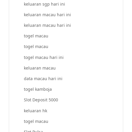
keluaran sgp hari ini
keluaran macau hari ini
keluaran macau hari ini
togel macau
togel macau
togel macau hari ini
keluaran macau
data macau hari ini
togel kamboja
Slot Deposit 5000
keluaran hk
togel macau
Slot Pulsa