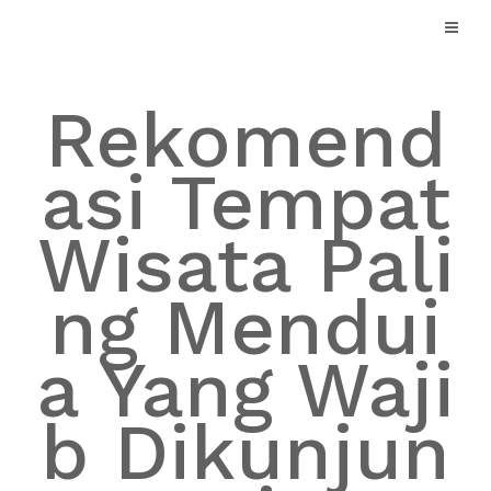
Skip
to
content
Rekomend
asi Tempat
Wisata Pali
ng Mendui
a Yang Waji
b Dikunjun