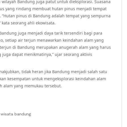
ai wilayah Bandung juga patut untuk dieksplorasi. Suasana
nus yang rindang membuat hutan pinus menjadi tempat
t. “Hutan pinus di Bandung adalah tempat yang sempurna
kata seorang ahli ekowisata.
r Bandung juga menjadi daya tarik tersendiri bagi para
o, setiap air terjun menawarkan keindahan alam yang
terjun di Bandung merupakan anugerah alam yang harus
 juga dapat menikmatinya,” ujar seorang aktivis
akjubkan, tidak heran jika Bandung menjadi salah satu
watkan kesempatan untuk mengeksplorasi keindahan alam
ah alam yang memukau tersebut.
wisata bandung