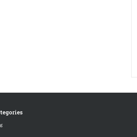
tegories
g