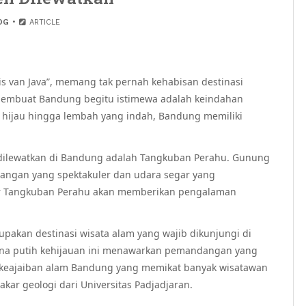
OG
ARTICLE
is van Java”, memang tak pernah kehabisan destinasi
 membuat Bandung begitu istimewa adalah keindahan
hijau hingga lembah yang indah, Bandung memiliki
h dilewatkan di Bandung adalah Tangkuban Perahu. Gunung
angan yang spektakuler dan udara segar yang
itar Tangkuban Perahu akan memberikan pengalaman
pakan destinasi wisata alam yang wajib dikunjungi di
na putih kehijauan ini menawarkan pemandangan yang
 keajaiban alam Bandung yang memikat banyak wisatawan
ar geologi dari Universitas Padjadjaran.