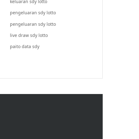
keluaran sdy lotto
pengeluaran sdy lotto
pengeluaran sdy lotto
live draw sdy lotto
paito data sdy