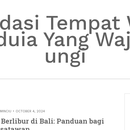
asi Tempat 
duia Yang Waj
ungi
MINCIU
OCTOBER 4, 2024
erlibur di Bali: Panduan bagi
satawan