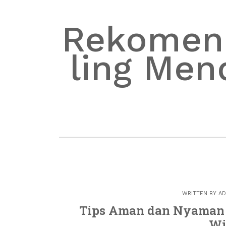
Skip
to
Rekomend
content
ling Men
WRITTEN BY
AD
Tips Aman dan Nyaman B
Wi