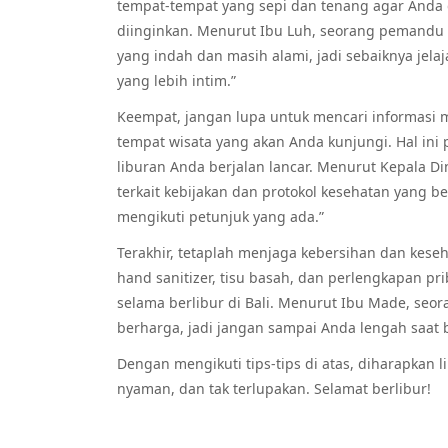
tempat-tempat yang sepi dan tenang agar Anda
diinginkan. Menurut Ibu Luh, seorang pemandu w
yang indah dan masih alami, jadi sebaiknya jel
yang lebih intim.”
Keempat, jangan lupa untuk mencari informasi 
tempat wisata yang akan Anda kunjungi. Hal in
liburan Anda berjalan lancar. Menurut Kepala Di
terkait kebijakan dan protokol kesehatan yang be
mengikuti petunjuk yang ada.”
Terakhir, tetaplah menjaga kebersihan dan kese
hand sanitizer, tisu basah, dan perlengkapan p
selama berlibur di Bali. Menurut Ibu Made, seor
berharga, jadi jangan sampai Anda lengah saat be
Dengan mengikuti tips-tips di atas, diharapkan
nyaman, dan tak terlupakan. Selamat berlibur!