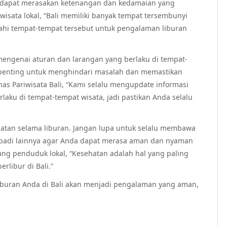
 dapat merasakan ketenangan dan kedamaian yang
isata lokal, “Bali memiliki banyak tempat tersembunyi
ajahi tempat-tempat tersebut untuk pengalaman liburan
mengenai aturan dan larangan yang berlaku di tempat-
i penting untuk menghindari masalah dan memastikan
nas Pariwisata Bali, “Kami selalu mengupdate informasi
rlaku di tempat-tempat wisata, jadi pastikan Anda selalu
hatan selama liburan. Jangan lupa untuk selalu membawa
ribadi lainnya agar Anda dapat merasa aman dan nyaman
ang penduduk lokal, “Kesehatan adalah hal yang paling
rlibur di Bali.”
 liburan Anda di Bali akan menjadi pengalaman yang aman,