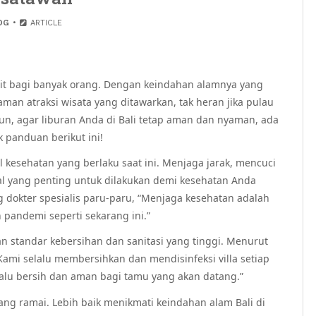
OG
ARTICLE
rit bagi banyak orang. Dengan keindahan alamnya yang
an atraksi wisata yang ditawarkan, tak heran jika pulau
mun, agar liburan Anda di Bali tetap aman dan nyaman, ada
 panduan berikut ini!
l kesehatan yang berlaku saat ini. Menjaga jarak, mencuci
l yang penting untuk dilakukan demi kesehatan Anda
ng dokter spesialis paru-paru, “Menjaga kesehatan adalah
 pandemi seperti sekarang ini.”
n standar kebersihan dan sanitasi yang tinggi. Menurut
Kami selalu membersihkan dan mendisinfeksi villa setiap
alu bersih dan aman bagi tamu yang akan datang.”
ng ramai. Lebih baik menikmati keindahan alam Bali di