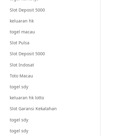
Slot Deposit 5000
keluaran hk
togel macau
Slot Pulsa
Slot Deposit 5000
Slot Indosat
Toto Macau
togel sdy
keluaran hk lotto
Slot Garansi Kekalahan
togel sdy
togel sdy