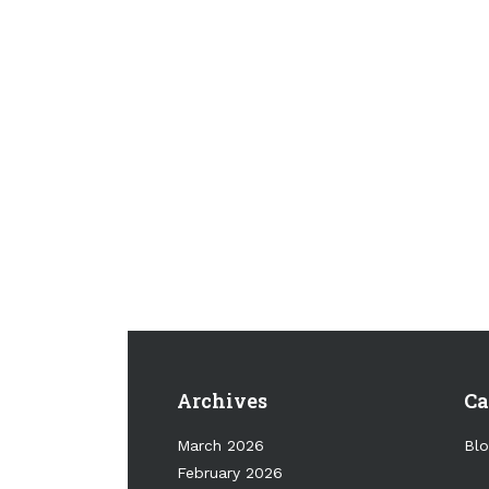
Archives
Ca
March 2026
Blo
February 2026