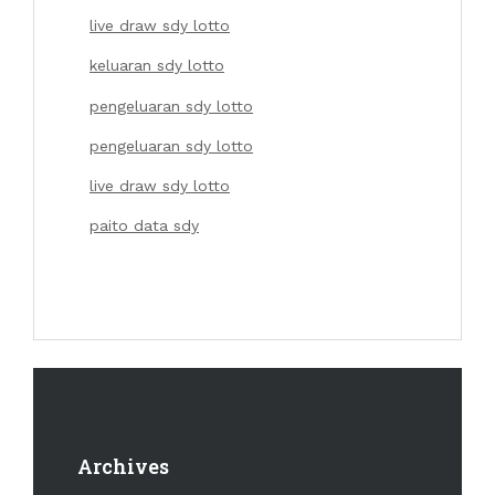
live draw sdy lotto
keluaran sdy lotto
pengeluaran sdy lotto
pengeluaran sdy lotto
live draw sdy lotto
paito data sdy
Archives