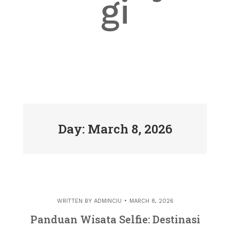
gi
Day: March 8, 2026
WRITTEN BY
ADMINCIU
MARCH 8, 2026
Panduan Wisata Selfie: Destinasi