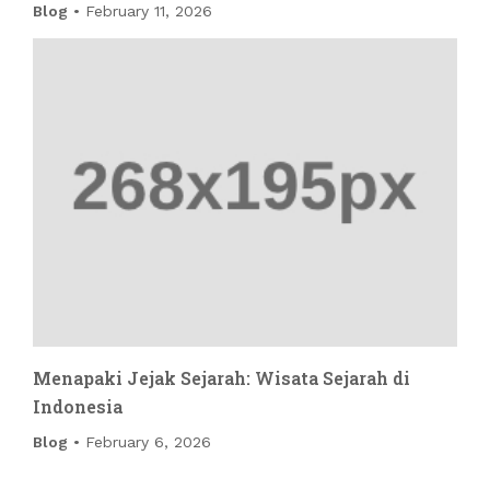
Blog
February 11, 2026
Menapaki Jejak Sejarah: Wisata Sejarah di
Indonesia
Blog
February 6, 2026