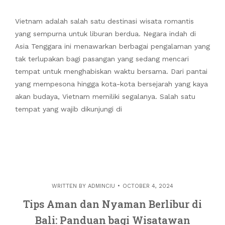
Vietnam adalah salah satu destinasi wisata romantis
yang sempurna untuk liburan berdua. Negara indah di
Asia Tenggara ini menawarkan berbagai pengalaman yang
tak terlupakan bagi pasangan yang sedang mencari
tempat untuk menghabiskan waktu bersama. Dari pantai
yang mempesona hingga kota-kota bersejarah yang kaya
akan budaya, Vietnam memiliki segalanya. Salah satu
tempat yang wajib dikunjungi di
WRITTEN BY
ADMINCIU
OCTOBER 4, 2024
Tips Aman dan Nyaman Berlibur di
Bali: Panduan bagi Wisatawan