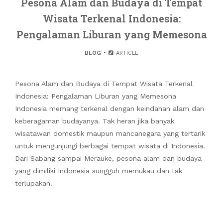
Pesona Alam dan Budaya di Tempat
Wisata Terkenal Indonesia:
Pengalaman Liburan yang Memesona
BLOG
ARTICLE
Pesona Alam dan Budaya di Tempat Wisata Terkenal
Indonesia: Pengalaman Liburan yang Memesona
Indonesia memang terkenal dengan keindahan alam dan
keberagaman budayanya. Tak heran jika banyak
wisatawan domestik maupun mancanegara yang tertarik
untuk mengunjungi berbagai tempat wisata di Indonesia.
Dari Sabang sampai Merauke, pesona alam dan budaya
yang dimiliki Indonesia sungguh memukau dan tak
terlupakan.