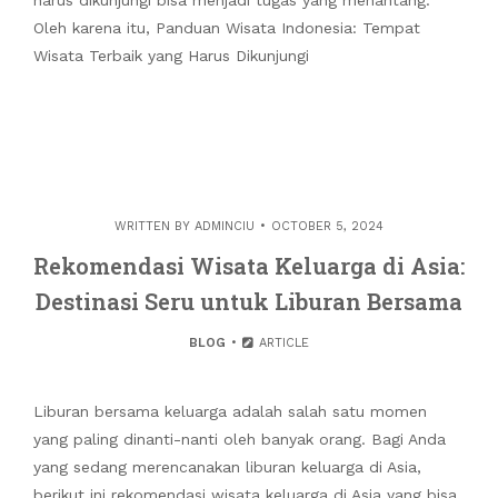
harus dikunjungi bisa menjadi tugas yang menantang.
Oleh karena itu, Panduan Wisata Indonesia: Tempat
Wisata Terbaik yang Harus Dikunjungi
WRITTEN BY
ADMINCIU
OCTOBER 5, 2024
Rekomendasi Wisata Keluarga di Asia:
Destinasi Seru untuk Liburan Bersama
BLOG
ARTICLE
Liburan bersama keluarga adalah salah satu momen
yang paling dinanti-nanti oleh banyak orang. Bagi Anda
yang sedang merencanakan liburan keluarga di Asia,
berikut ini rekomendasi wisata keluarga di Asia yang bisa