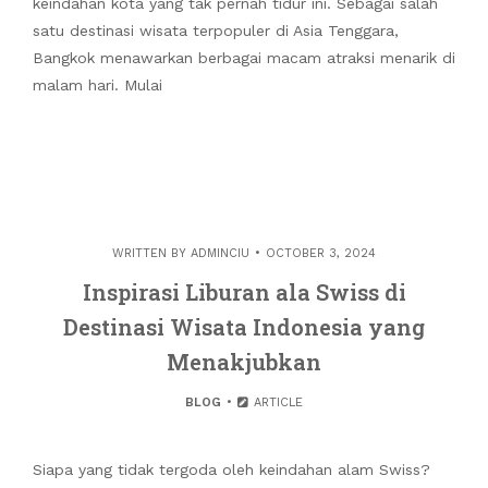
keindahan kota yang tak pernah tidur ini. Sebagai salah
satu destinasi wisata terpopuler di Asia Tenggara,
Bangkok menawarkan berbagai macam atraksi menarik di
malam hari. Mulai
WRITTEN BY
ADMINCIU
OCTOBER 3, 2024
Inspirasi Liburan ala Swiss di
Destinasi Wisata Indonesia yang
Menakjubkan
BLOG
ARTICLE
Siapa yang tidak tergoda oleh keindahan alam Swiss?