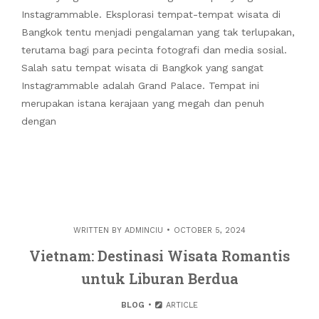
Instagrammable. Eksplorasi tempat-tempat wisata di
Bangkok tentu menjadi pengalaman yang tak terlupakan,
terutama bagi para pecinta fotografi dan media sosial.
Salah satu tempat wisata di Bangkok yang sangat
Instagrammable adalah Grand Palace. Tempat ini
merupakan istana kerajaan yang megah dan penuh
dengan
WRITTEN BY
ADMINCIU
OCTOBER 5, 2024
Vietnam: Destinasi Wisata Romantis
untuk Liburan Berdua
BLOG
ARTICLE