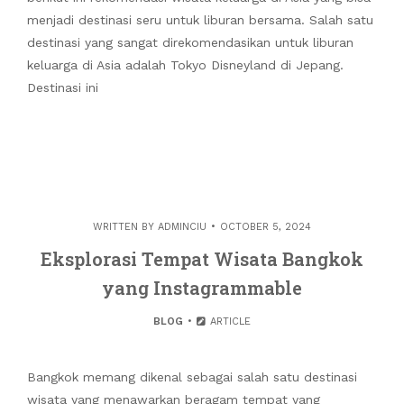
menjadi destinasi seru untuk liburan bersama. Salah satu
destinasi yang sangat direkomendasikan untuk liburan
keluarga di Asia adalah Tokyo Disneyland di Jepang.
Destinasi ini
WRITTEN BY
ADMINCIU
OCTOBER 5, 2024
Eksplorasi Tempat Wisata Bangkok
yang Instagrammable
BLOG
ARTICLE
Bangkok memang dikenal sebagai salah satu destinasi
wisata yang menawarkan beragam tempat yang