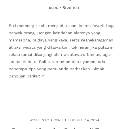
BLOG
ARTICLE
Bali memang selalu menjadi tujuan liburan favorit bagi
banyak orang. Dengan keindahan alamnya yang
memesona, budaya yang kaya, serta keanekaragaman
atraksi wisata yang ditawarkan, tak heran jika pulau ini
selalu ramai dikunjungi oleh wisatawan. Namun, agar
liburan Anda di Bali tetap aman dan nyaman, ada
beberapa tips yang perlu Anda perhatikan. Simak
panduan berikut ini!
WRITTEN BY
ADMINCIU
OCTOBER 4, 2024