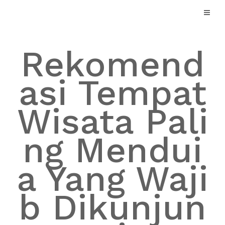
Skip
to
content
Rekomend
asi Tempat
Wisata Pali
ng Mendui
a Yang Waji
b Dikunjun