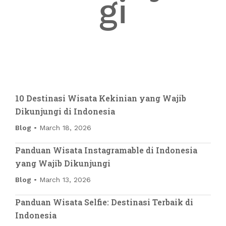
gi
10 Destinasi Wisata Kekinian yang Wajib
Dikunjungi di Indonesia
Blog
March 18, 2026
Panduan Wisata Instagramable di Indonesia
yang Wajib Dikunjungi
Blog
March 13, 2026
Panduan Wisata Selfie: Destinasi Terbaik di
Indonesia