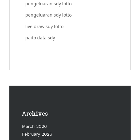
pengeluaran sdy lotto
pengeluaran sdy lotto
live draw sdy lotto
paito data sdy
Archives
March 2026
February 2026