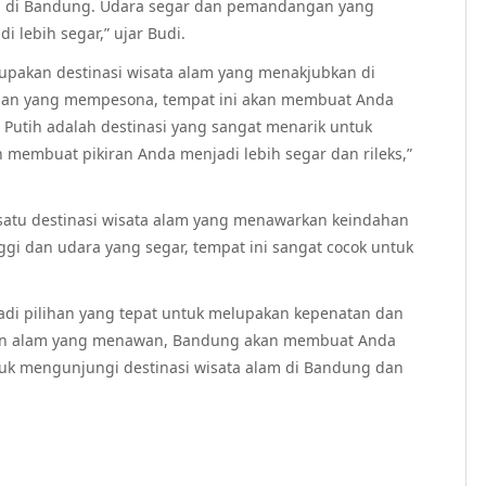
ngi di Bandung. Udara segar dan pemandangan yang
lebih segar,” ujar Budi.
upakan destinasi wisata alam yang menakjubkan di
uan yang mempesona, tempat ini akan membuat Anda
 Putih adalah destinasi yang sangat menarik untuk
membuat pikiran Anda menjadi lebih segar dan rileks,”
 satu destinasi wisata alam yang menawarkan keindahan
nggi dan udara yang segar, tempat ini sangat cocok untuk
i pilihan yang tepat untuk melupakan kepenatan dan
ahan alam yang menawan, Bandung akan membuat Anda
tuk mengunjungi destinasi wisata alam di Bandung dan