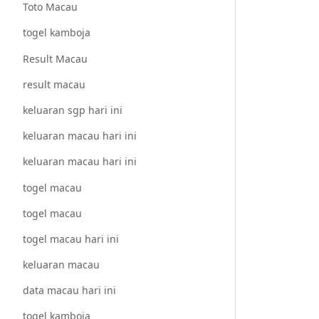
Toto Macau
togel kamboja
Result Macau
result macau
keluaran sgp hari ini
keluaran macau hari ini
keluaran macau hari ini
togel macau
togel macau
togel macau hari ini
keluaran macau
data macau hari ini
togel kamboja