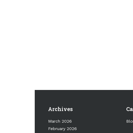
Archives
Ca
March 2026
Blo
February 2026