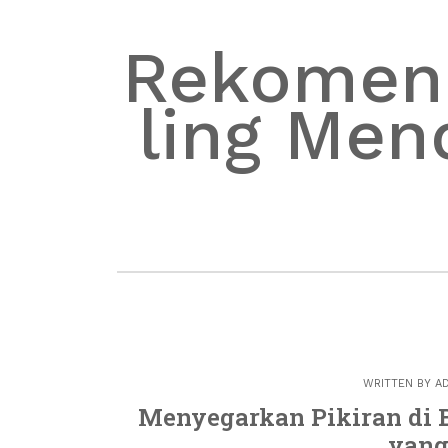
Skip
to
Rekomend
content
ling Men
WRITTEN BY
AD
Menyegarkan Pikiran di 
yan