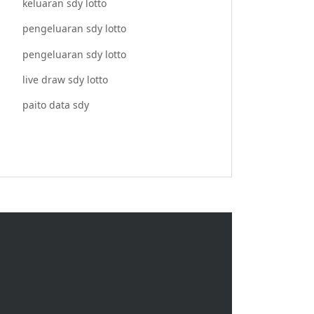
keluaran sdy lotto
pengeluaran sdy lotto
pengeluaran sdy lotto
live draw sdy lotto
paito data sdy