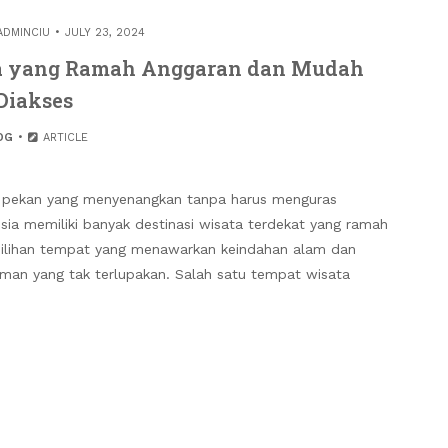
ADMINCIU
JULY 23, 2024
ia yang Ramah Anggaran dan Mudah
Diakses
OG
ARTICLE
r pekan yang menyenangkan tanpa harus menguras
sia memiliki banyak destinasi wisata terdekat yang ramah
pilihan tempat yang menawarkan keindahan alam dan
aman yang tak terlupakan. Salah satu tempat wisata