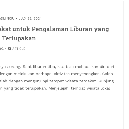
ADMINCIU
JULY 25, 2024
ekat untuk Pengalaman Liburan yang
 Terlupakan
OG
ARTICLE
ak orang. Saat liburan tiba, kita bisa melepaskan diri dari
 dengan melakukan berbagai aktivitas menyenangkan. Salah
dalah dengan mengunjungi tempat wisata terdekat. Kunjungi
 yang tidak terlupakan. Menjelajahi tempat wisata lokal