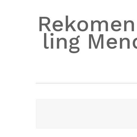
Skip
to
Rekomend
content
ling Men