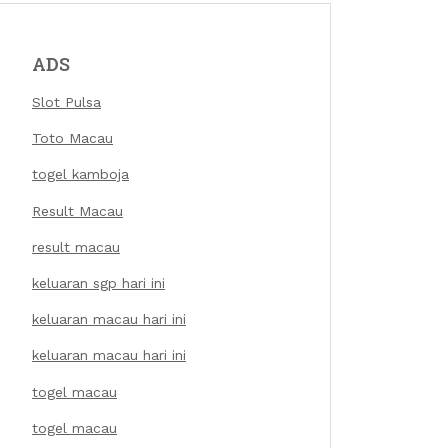
ADS
Slot Pulsa
Toto Macau
togel kamboja
Result Macau
result macau
keluaran sgp hari ini
keluaran macau hari ini
keluaran macau hari ini
togel macau
togel macau