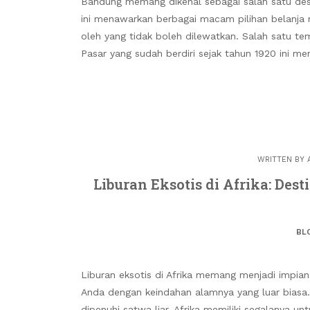
Bandung memang dikenal sebagai salah satu dest
ini menawarkan berbagai macam pilihan belanja m
oleh yang tidak boleh dilewatkan. Salah satu te
Pasar yang sudah berdiri sejak tahun 1920 ini m
WRITTEN BY
Liburan Eksotis di Afrika: De
BL
Liburan eksotis di Afrika memang menjadi impian
Anda dengan keindahan alamnya yang luar biasa.
dipenuhi satwa liar, Afrika memiliki segalanya