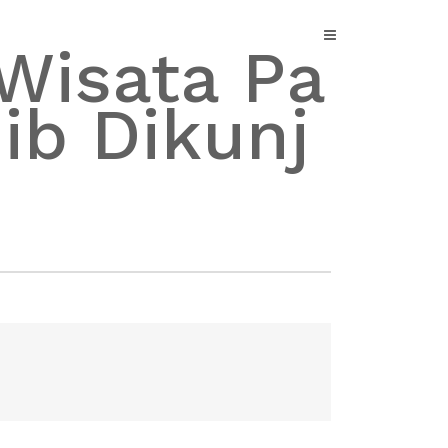
Wisata Pa
ib Dikunj