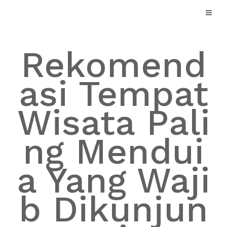
Skip
to
content
Rekomend
asi Tempat
Wisata Pali
ng Mendui
a Yang Waji
b Dikunjun