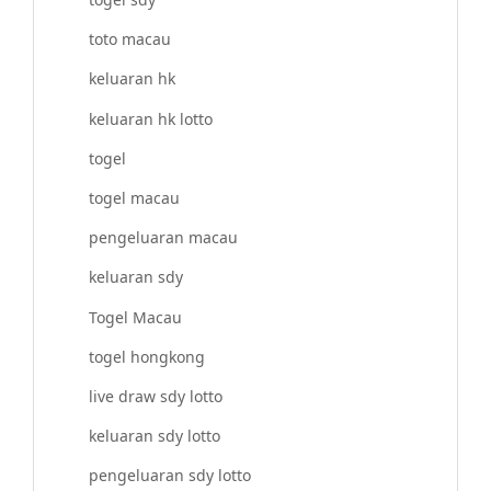
toto macau
keluaran hk
keluaran hk lotto
togel
togel macau
pengeluaran macau
keluaran sdy
Togel Macau
togel hongkong
live draw sdy lotto
keluaran sdy lotto
pengeluaran sdy lotto