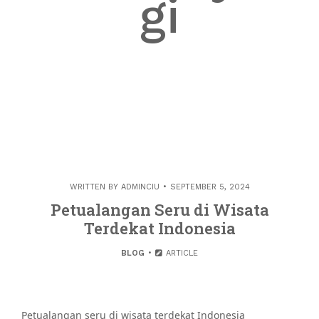
gi
WRITTEN BY
ADMINCIU
SEPTEMBER 5, 2024
Petualangan Seru di Wisata
Terdekat Indonesia
BLOG
ARTICLE
Petualangan seru di wisata terdekat Indonesia