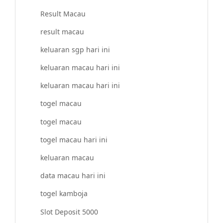
Result Macau
result macau
keluaran sgp hari ini
keluaran macau hari ini
keluaran macau hari ini
togel macau
togel macau
togel macau hari ini
keluaran macau
data macau hari ini
togel kamboja
Slot Deposit 5000