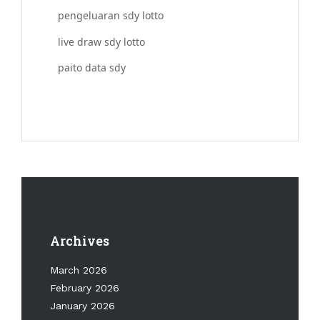
pengeluaran sdy lotto
live draw sdy lotto
paito data sdy
Archives
March 2026
February 2026
January 2026