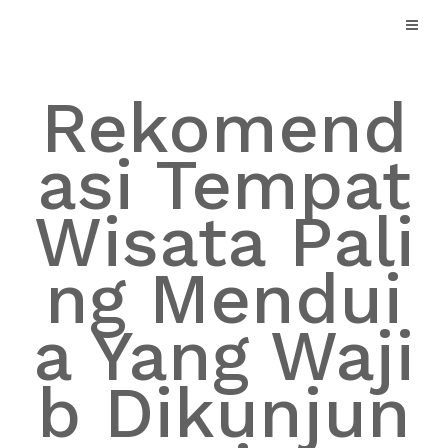
Skip
to
content
Rekomend
asi Tempat
Wisata Pali
ng Mendui
a Yang Waji
b Dikunjun