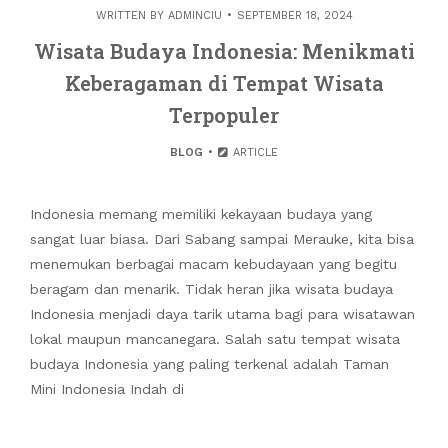
WRITTEN BY
ADMINCIU
SEPTEMBER 18, 2024
Wisata Budaya Indonesia: Menikmati
Keberagaman di Tempat Wisata
Terpopuler
BLOG
ARTICLE
Indonesia memang memiliki kekayaan budaya yang
sangat luar biasa. Dari Sabang sampai Merauke, kita bisa
menemukan berbagai macam kebudayaan yang begitu
beragam dan menarik. Tidak heran jika wisata budaya
Indonesia menjadi daya tarik utama bagi para wisatawan
lokal maupun mancanegara. Salah satu tempat wisata
budaya Indonesia yang paling terkenal adalah Taman
Mini Indonesia Indah di