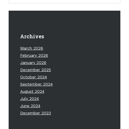
Archives
March 2026
February 2026
January 2026
December 2025
October 2024
September 2024
August 2024
July 2024
June 2024
December 2023