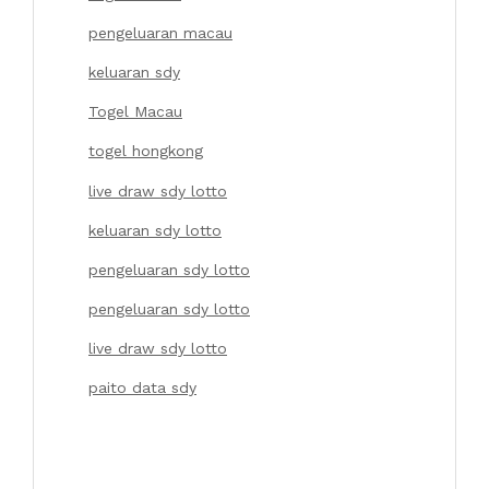
pengeluaran macau
keluaran sdy
Togel Macau
togel hongkong
live draw sdy lotto
keluaran sdy lotto
pengeluaran sdy lotto
pengeluaran sdy lotto
live draw sdy lotto
paito data sdy