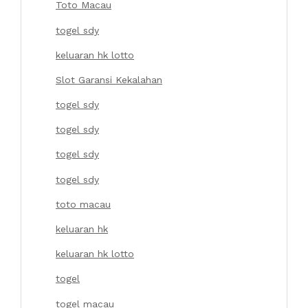
Toto Macau
togel sdy
keluaran hk lotto
Slot Garansi Kekalahan
togel sdy
togel sdy
togel sdy
togel sdy
toto macau
keluaran hk
keluaran hk lotto
togel
togel macau