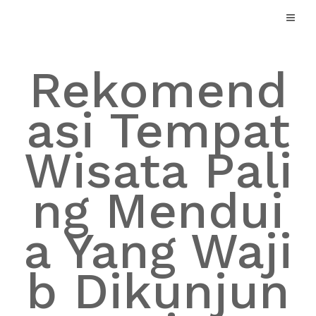
Skip
to
content
Rekomend
asi Tempat
Wisata Pali
ng Mendui
a Yang Waji
b Dikunjun