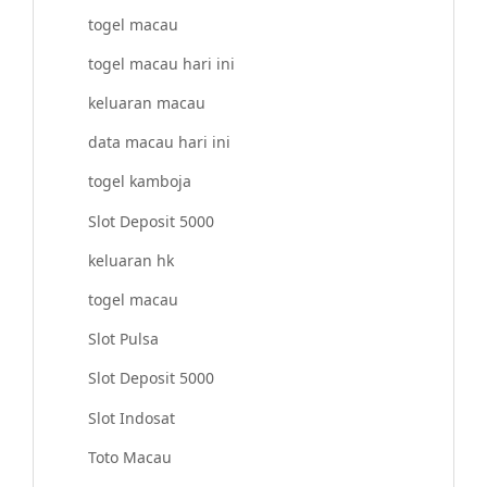
togel macau
togel macau hari ini
keluaran macau
data macau hari ini
togel kamboja
Slot Deposit 5000
keluaran hk
togel macau
Slot Pulsa
Slot Deposit 5000
Slot Indosat
Toto Macau