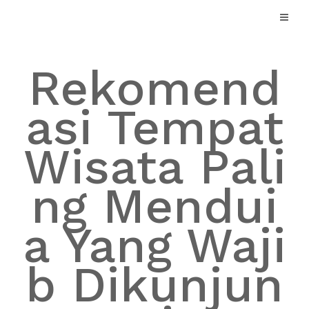
Skip
to
content
Rekomend
asi Tempat
Wisata Pali
ng Mendui
a Yang Waji
b Dikunjun