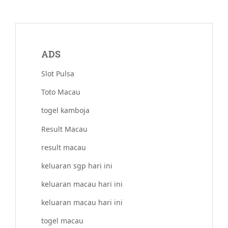
ADS
Slot Pulsa
Toto Macau
togel kamboja
Result Macau
result macau
keluaran sgp hari ini
keluaran macau hari ini
keluaran macau hari ini
togel macau