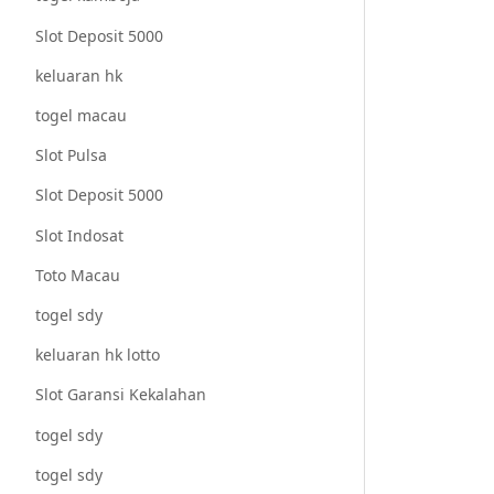
Slot Deposit 5000
keluaran hk
togel macau
Slot Pulsa
Slot Deposit 5000
Slot Indosat
Toto Macau
togel sdy
keluaran hk lotto
Slot Garansi Kekalahan
togel sdy
togel sdy