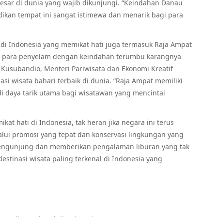
besar di dunia yang wajib dikunjungi. “Keindahan Danau
ikan tempat ini sangat istimewa dan menarik bagi para
al di Indonesia yang memikat hati juga termasuk Raja Ampat
gi para penyelam dengan keindahan terumbu karangnya
usubandio, Menteri Pariwisata dan Ekonomi Kreatif
si wisata bahari terbaik di dunia. “Raja Ampat memiliki
i daya tarik utama bagi wisatawan yang mencintai
t hati di Indonesia, tak heran jika negara ini terus
alui promosi yang tepat dan konservasi lingkungan yang
 pengunjung dan memberikan pengalaman liburan yang tak
destinasi wisata paling terkenal di Indonesia yang