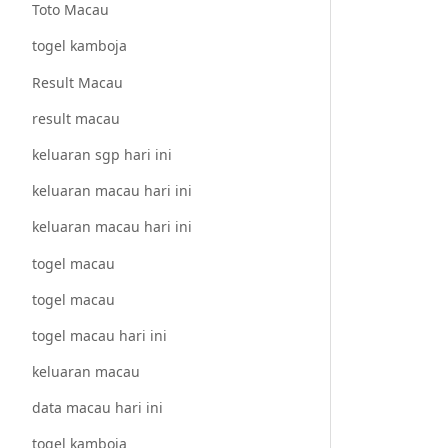
Toto Macau
togel kamboja
Result Macau
result macau
keluaran sgp hari ini
keluaran macau hari ini
keluaran macau hari ini
togel macau
togel macau
togel macau hari ini
keluaran macau
data macau hari ini
togel kamboja