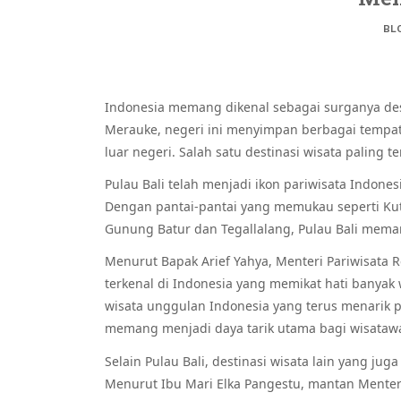
BL
Indonesia memang dikenal sebagai surganya des
Merauke, negeri ini menyimpan berbagai tempat 
luar negeri. Salah satu destinasi wisata paling t
Pulau Bali telah menjadi ikon pariwisata Indone
Dengan pantai-pantai yang memukau seperti Kuta
Gunung Batur dan Tegallalang, Pulau Bali mem
Menurut Bapak Arief Yahya, Menteri Pariwisata R
terkenal di Indonesia yang memikat hati banyak 
wisata unggulan Indonesia yang terus menarik 
memang menjadi daya tarik utama bagi wisatawa
Selain Pulau Bali, destinasi wisata lain yang ju
Menurut Ibu Mari Elka Pangestu, mantan Menteri