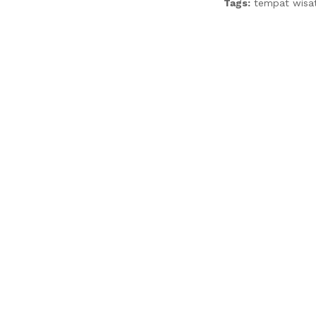
Tags:
tempat wisat