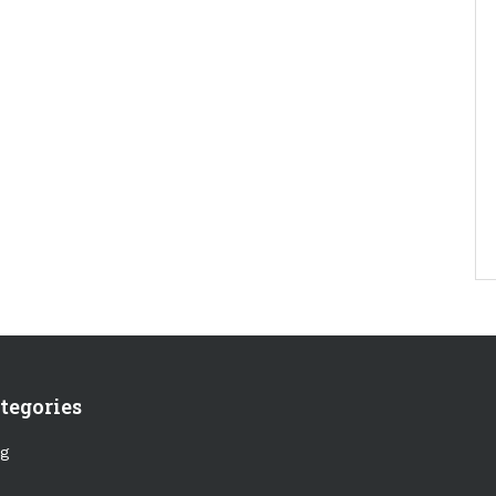
tegories
g