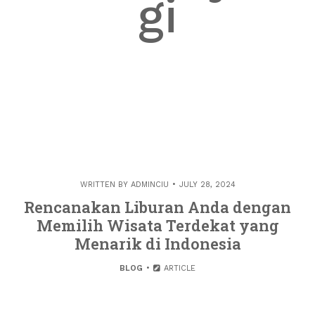
gi
WRITTEN BY
ADMINCIU
JULY 28, 2024
Rencanakan Liburan Anda dengan
Memilih Wisata Terdekat yang
Menarik di Indonesia
BLOG
ARTICLE