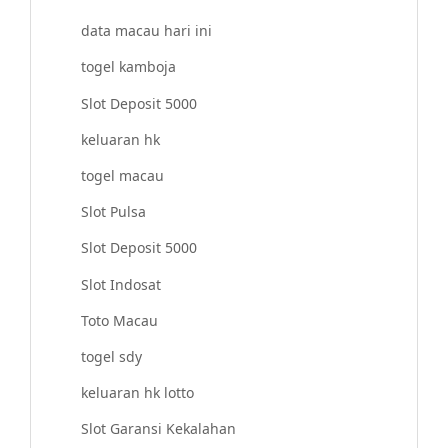
data macau hari ini
togel kamboja
Slot Deposit 5000
keluaran hk
togel macau
Slot Pulsa
Slot Deposit 5000
Slot Indosat
Toto Macau
togel sdy
keluaran hk lotto
Slot Garansi Kekalahan