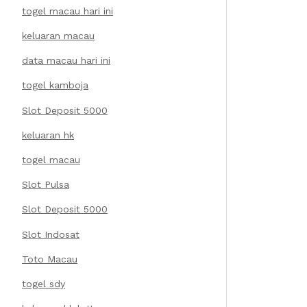
togel macau hari ini
keluaran macau
data macau hari ini
togel kamboja
Slot Deposit 5000
keluaran hk
togel macau
Slot Pulsa
Slot Deposit 5000
Slot Indosat
Toto Macau
togel sdy