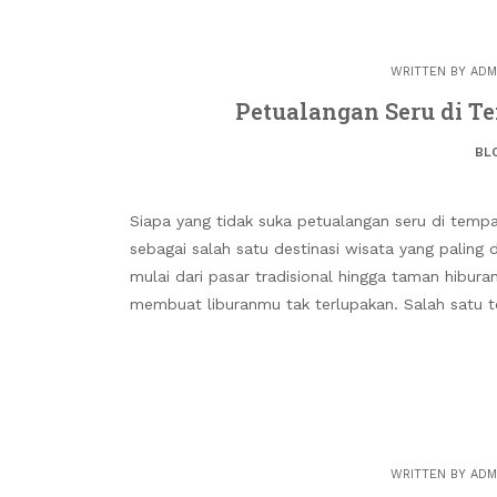
WRITTEN BY
ADM
Petualangan Seru di T
BL
Siapa yang tidak suka petualangan seru di temp
sebagai salah satu destinasi wisata yang paling 
mulai dari pasar tradisional hingga taman hibur
membuat liburanmu tak terlupakan. Salah satu 
WRITTEN BY
ADM