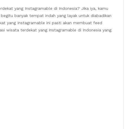
rdekat yang Instagramable di Indonesia? Jika iya, kamu
 begitu banyak tempat indah yang layak untuk diabadikan
kat yang Instagramable ini pasti akan membuat feed
si wisata terdekat yang Instagramable di Indonesia yang