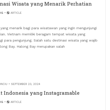
tinasi Wisata yang Menarik Perhatian
OG
ARTICLE
 yang menarik bagi para wisatawan yang ingin mengunjungi
atian. Vietnam memiliki beragam tempat wisata yang
 para pengunjung. Salah satu destinasi wisata yang wajib
Halong Bay. Halong Bay merupakan salah
INCIU
SEPTEMBER 23, 2024
at Indonesia yang Instagramable
OG
ARTICLE