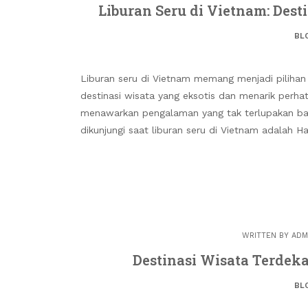
Liburan Seru di Vietnam: Des
BL
Liburan seru di Vietnam memang menjadi pilihan
destinasi wisata yang eksotis dan menarik perh
menawarkan pengalaman yang tak terlupakan bagi
dikunjungi saat liburan seru di Vietnam adalah 
WRITTEN BY
ADM
Destinasi Wisata Terdek
BL