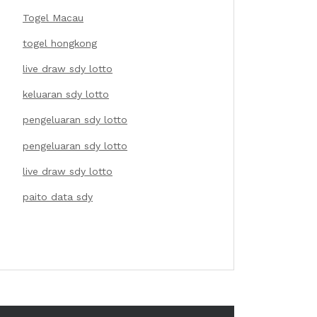
Togel Macau
togel hongkong
live draw sdy lotto
keluaran sdy lotto
pengeluaran sdy lotto
pengeluaran sdy lotto
live draw sdy lotto
paito data sdy