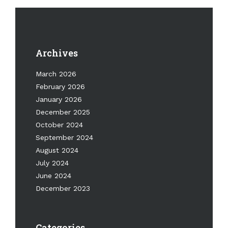
Archives
March 2026
February 2026
January 2026
December 2025
October 2024
September 2024
August 2024
July 2024
June 2024
December 2023
Categories