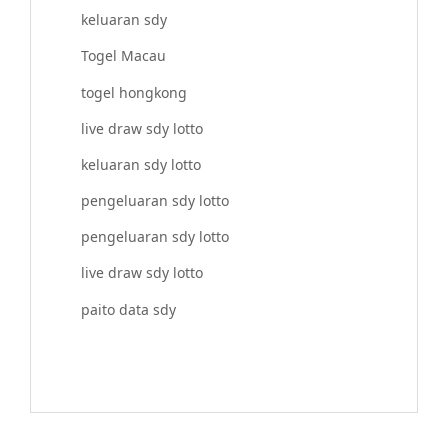
keluaran sdy
Togel Macau
togel hongkong
live draw sdy lotto
keluaran sdy lotto
pengeluaran sdy lotto
pengeluaran sdy lotto
live draw sdy lotto
paito data sdy