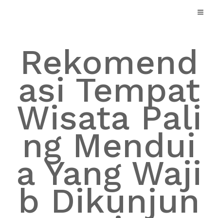
Skip
to
content
Rekomend
asi Tempat
Wisata Pali
ng Mendui
a Yang Waji
b Dikunjun