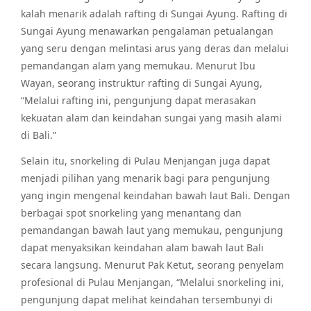
kalah menarik adalah rafting di Sungai Ayung. Rafting di
Sungai Ayung menawarkan pengalaman petualangan
yang seru dengan melintasi arus yang deras dan melalui
pemandangan alam yang memukau. Menurut Ibu
Wayan, seorang instruktur rafting di Sungai Ayung,
“Melalui rafting ini, pengunjung dapat merasakan
kekuatan alam dan keindahan sungai yang masih alami
di Bali.”
Selain itu, snorkeling di Pulau Menjangan juga dapat
menjadi pilihan yang menarik bagi para pengunjung
yang ingin mengenal keindahan bawah laut Bali. Dengan
berbagai spot snorkeling yang menantang dan
pemandangan bawah laut yang memukau, pengunjung
dapat menyaksikan keindahan alam bawah laut Bali
secara langsung. Menurut Pak Ketut, seorang penyelam
profesional di Pulau Menjangan, “Melalui snorkeling ini,
pengunjung dapat melihat keindahan tersembunyi di