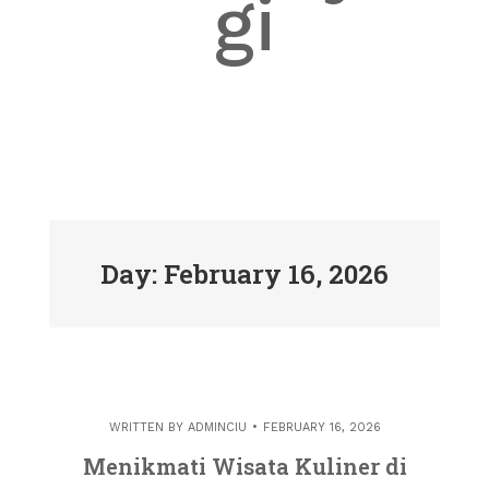
gi
Day: February 16, 2026
WRITTEN BY
ADMINCIU
FEBRUARY 16, 2026
Menikmati Wisata Kuliner di