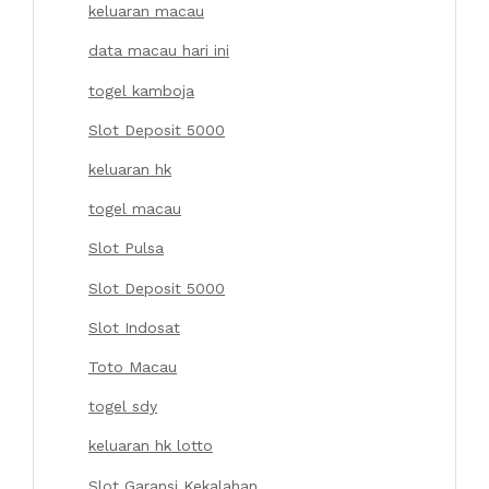
keluaran macau
data macau hari ini
togel kamboja
Slot Deposit 5000
keluaran hk
togel macau
Slot Pulsa
Slot Deposit 5000
Slot Indosat
Toto Macau
togel sdy
keluaran hk lotto
Slot Garansi Kekalahan