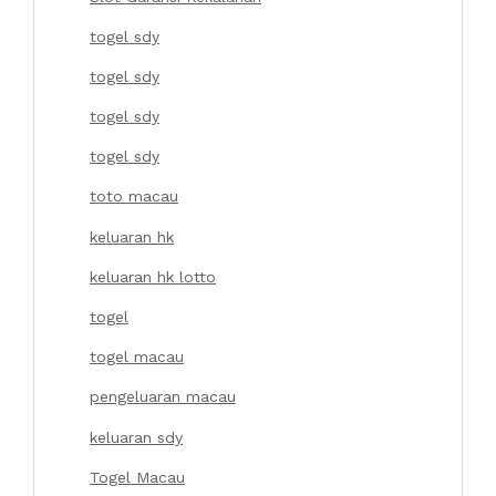
togel sdy
togel sdy
togel sdy
togel sdy
toto macau
keluaran hk
keluaran hk lotto
togel
togel macau
pengeluaran macau
keluaran sdy
Togel Macau