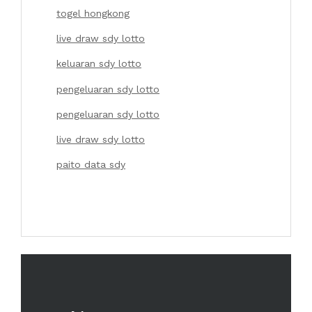
togel hongkong
live draw sdy lotto
keluaran sdy lotto
pengeluaran sdy lotto
pengeluaran sdy lotto
live draw sdy lotto
paito data sdy