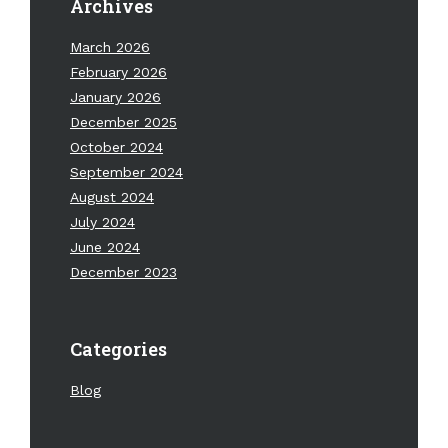
Archives
March 2026
February 2026
January 2026
December 2025
October 2024
September 2024
August 2024
July 2024
June 2024
December 2023
Categories
Blog