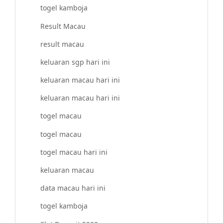
togel kamboja
Result Macau
result macau
keluaran sgp hari ini
keluaran macau hari ini
keluaran macau hari ini
togel macau
togel macau
togel macau hari ini
keluaran macau
data macau hari ini
togel kamboja