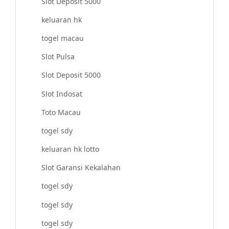
Slot Deposit 5000
keluaran hk
togel macau
Slot Pulsa
Slot Deposit 5000
Slot Indosat
Toto Macau
togel sdy
keluaran hk lotto
Slot Garansi Kekalahan
togel sdy
togel sdy
togel sdy