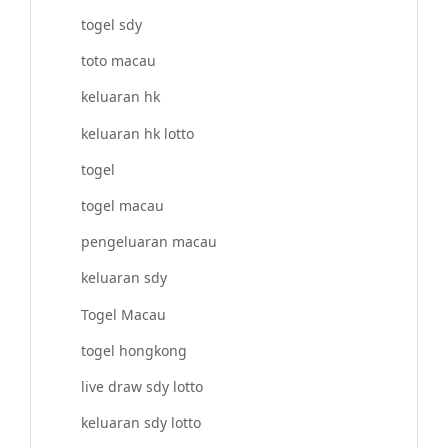
togel sdy
toto macau
keluaran hk
keluaran hk lotto
togel
togel macau
pengeluaran macau
keluaran sdy
Togel Macau
togel hongkong
live draw sdy lotto
keluaran sdy lotto