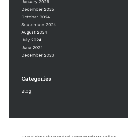
January 2026
December 2025
October 2024
September 2024
August 2024
July 2024
June 2024
December 2023
Categories
Blog