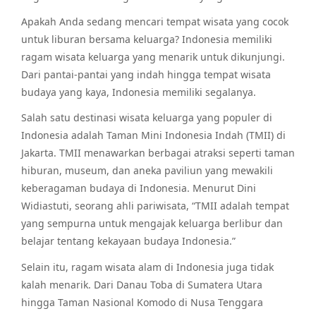
Apakah Anda sedang mencari tempat wisata yang cocok
untuk liburan bersama keluarga? Indonesia memiliki
ragam wisata keluarga yang menarik untuk dikunjungi.
Dari pantai-pantai yang indah hingga tempat wisata
budaya yang kaya, Indonesia memiliki segalanya.
Salah satu destinasi wisata keluarga yang populer di
Indonesia adalah Taman Mini Indonesia Indah (TMII) di
Jakarta. TMII menawarkan berbagai atraksi seperti taman
hiburan, museum, dan aneka paviliun yang mewakili
keberagaman budaya di Indonesia. Menurut Dini
Widiastuti, seorang ahli pariwisata, “TMII adalah tempat
yang sempurna untuk mengajak keluarga berlibur dan
belajar tentang kekayaan budaya Indonesia.”
Selain itu, ragam wisata alam di Indonesia juga tidak
kalah menarik. Dari Danau Toba di Sumatera Utara
hingga Taman Nasional Komodo di Nusa Tenggara