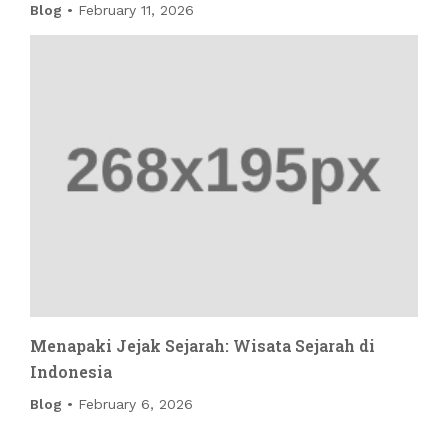
Blog
February 11, 2026
Menapaki Jejak Sejarah: Wisata Sejarah di
Indonesia
Blog
February 6, 2026