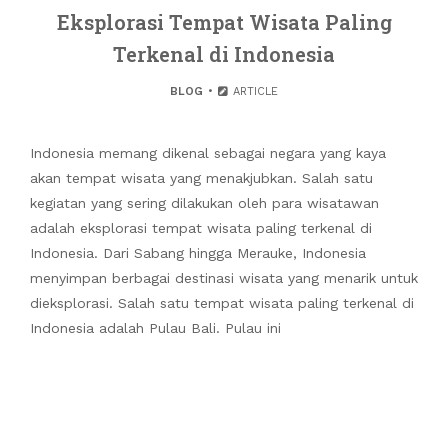
Eksplorasi Tempat Wisata Paling
Terkenal di Indonesia
BLOG
ARTICLE
Indonesia memang dikenal sebagai negara yang kaya
akan tempat wisata yang menakjubkan. Salah satu
kegiatan yang sering dilakukan oleh para wisatawan
adalah eksplorasi tempat wisata paling terkenal di
Indonesia. Dari Sabang hingga Merauke, Indonesia
menyimpan berbagai destinasi wisata yang menarik untuk
dieksplorasi. Salah satu tempat wisata paling terkenal di
Indonesia adalah Pulau Bali. Pulau ini