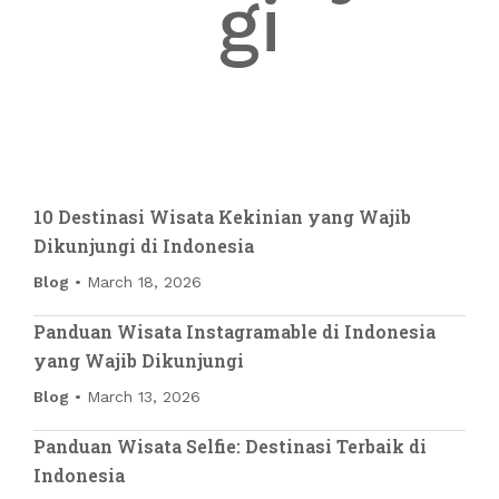
gi
10 Destinasi Wisata Kekinian yang Wajib
Dikunjungi di Indonesia
Blog
March 18, 2026
Panduan Wisata Instagramable di Indonesia
yang Wajib Dikunjungi
Blog
March 13, 2026
Panduan Wisata Selfie: Destinasi Terbaik di
Indonesia