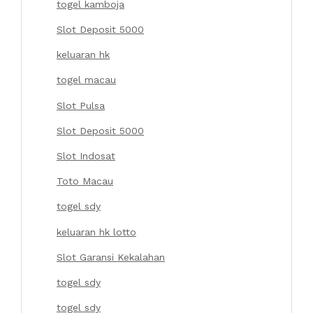
togel kamboja
Slot Deposit 5000
keluaran hk
togel macau
Slot Pulsa
Slot Deposit 5000
Slot Indosat
Toto Macau
togel sdy
keluaran hk lotto
Slot Garansi Kekalahan
togel sdy
togel sdy