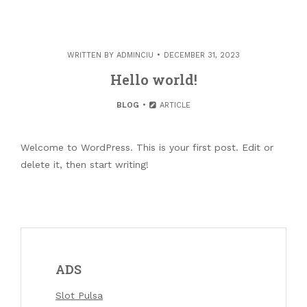
WRITTEN BY
ADMINCIU
DECEMBER 31, 2023
Hello world!
BLOG
ARTICLE
Welcome to WordPress. This is your first post. Edit or
delete it, then start writing!
ADS
Slot Pulsa