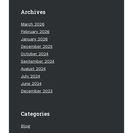
Archives
March 2026
February 2026
January 2026
December 2025
October 2024
September 2024
August 2024
July 2024
June 2024
December 2023
Categories
Blog