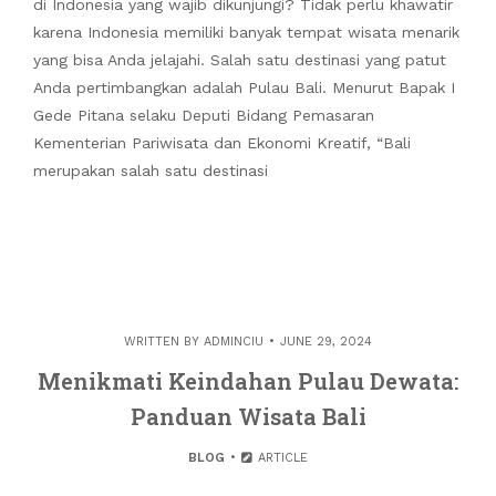
di Indonesia yang wajib dikunjungi? Tidak perlu khawatir
karena Indonesia memiliki banyak tempat wisata menarik
yang bisa Anda jelajahi. Salah satu destinasi yang patut
Anda pertimbangkan adalah Pulau Bali. Menurut Bapak I
Gede Pitana selaku Deputi Bidang Pemasaran
Kementerian Pariwisata dan Ekonomi Kreatif, “Bali
merupakan salah satu destinasi
WRITTEN BY
ADMINCIU
JUNE 29, 2024
Menikmati Keindahan Pulau Dewata:
Panduan Wisata Bali
BLOG
ARTICLE