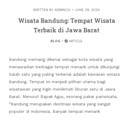
WRITTEN BY
ADMINCIU
JUNE 28, 2024
Wisata Bandung: Tempat Wisata
Terbaik di Jawa Barat
BLOG
ARTICLE
Bandung memang dikenal sebagai kota wisata yang
menawarkan berbagai tempat menarik untuk dikunjungi.
Salah satu yang paling terkenal adalah kawasan wisata
Bandung. Tempat ini menjadi pilihan utama bagi
wisatawan yang ingin menikmati liburan seru di Jawa
Barat. Menurut Bapak Agus, seorang pakar pariwisata,
“Bandung merupakan destinasi wisata yang sangat
populer di Indonesia. Banyak tempat menarik