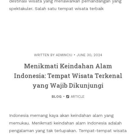
destinasi wisata yang menawarkan pemandangan yang
spektakuler. Salah satu tempat wisata terbaik
WRITTEN BY
ADMINCIU
JUNE 30, 2024
Menikmati Keindahan Alam
Indonesia: Tempat Wisata Terkenal
yang Wajib Dikunjungi
BLOG
ARTICLE
Indonesia memang kaya akan keindahan alam yang
memukau. Menikmati keindahan alam Indonesia adalah
pengalaman yang tak terlupakan. Tempat-tempat wisata